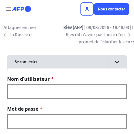
Aller au contenu principal
Nous contacter
es en mer
Kiev (AFP)
| 08/08/2026 - 18:48:03
| Drone en 
ussie et
Kiev dit n'avoir pas lancé d'engin "délibér
Précédent
S
promet de "clarifier les circonstance
Onglets principaux
Toggle tab
Se connecter
Nom d'utilisateur
Mot de passe