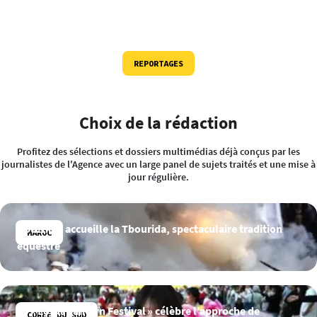
REPORTAGES
Choix de la rédaction
Profitez des sélections et dossiers multimédias déjà conçus par les
journalistes de l'Agence avec un large panel de sujets traités et une mise à
jour régulière.
Bouznika accueille la Tbourida, spectaculaire tradition
MAROC
équestre
Le « Lotus Lantern Festival » célèbre l’approche de
CORÉE DU SUD