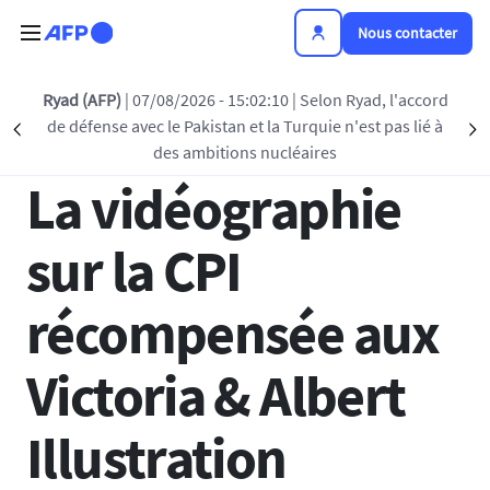
Aller au contenu principal
Nous contacter
Retour à la liste
Ryad (AFP)
| 07/08/2026 - 15:02:10
| Selon Ryad, l'accord
de défense avec le Pakistan et la Turquie n'est pas lié à
Précédent
S
02 JUIL 2026 - 15:00
des ambitions nucléaires
La vidéographie
sur la CPI
récompensée aux
Victoria & Albert
Illustration