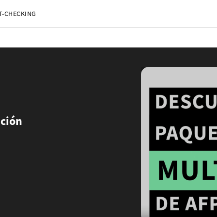
T-CHECKING
Kiev (AFP)
| 06/08/2026 - 07:56:59
| Tres muertos en bombardeos rusos en el noreste de Ucrania
cisco (AFP)
| 06/08/2026 - 05:03:14
| Meta lanza nueva IA para programar con la que busca competir con Ope
Caracas (AFP)
| 06/08/2026 - 02:22:17
| Opositora Dinorah Figuera llega a Venezuela para diálogo con el gob
ork (AFP)
| 06/08/2026 - 01:05:03
| Investigan la corta distancia que hubo entre el helicóptero de Trump y un 
n (AFP)
| 05/08/2026 - 22:17:22
| EEUU y otros países piden una reunión extraordinaria de cancilleres de la O
Viena (AFP)
| 05/08/2026 - 18:01:09
| Austria bate su récord de calor por segundo día consecutivo
es (AFP)
| 05/08/2026 - 17:55:01
| Cuatro heridos en el centro de Londres tras ataque de una mujer con un obj
n (AFP)
| 05/08/2026 - 15:46:38
| Un dron con un explosivo perturba un aeropuerto en Alemania clave para enví
Ceuta (AFP)
| 05/08/2026 - 15:15:33
| Ceuta alerta que la situación de menores migrantes es "insostenibl
Berlín (AFP)
| 05/08/2026 - 14:26:31
| Hallan dron con un "artefacto explosivo" en un aeropuerto en Alema
ación