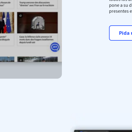
pone a su d
presentes e
Pida 