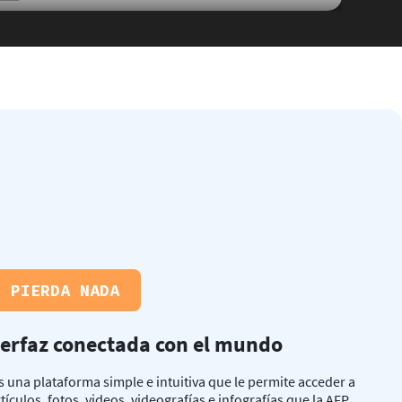
E PIERDA NADA
terfaz conectada con el mundo
 una plataforma simple e intuitiva que le permite acceder a
tículos, fotos, videos, videografías e infografías que la AFP