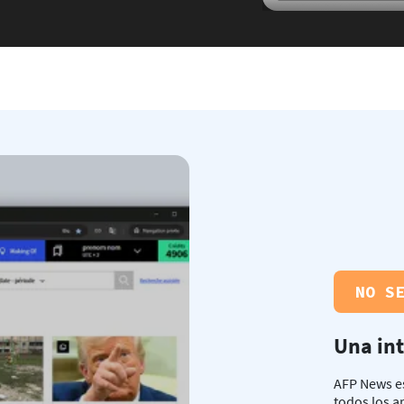
NO S
Una in
AFP News es
todos los ar