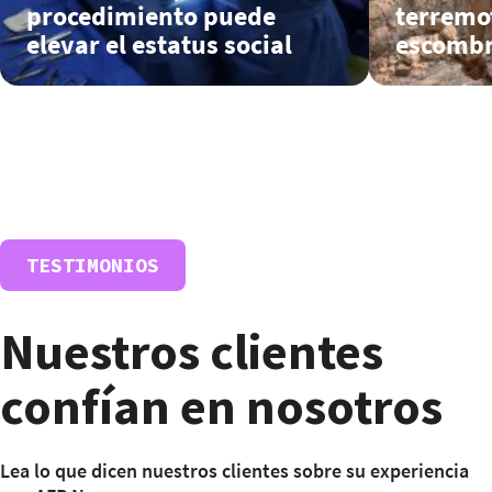
procedimiento puede
terremot
elevar el estatus social
escomb
TESTIMONIOS
Nuestros clientes
El panel de control es una gran ventaja para
controlar y gestionar mejor la utilización de
confían en nosotros
los créditos.
Lea lo que dicen nuestros clientes sobre su experiencia