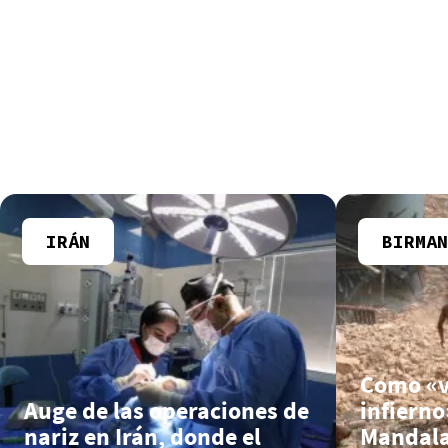
IRÁN
BIRMAN
Como «vi
Auge de las operaciones de
infierno
nariz en Irán, donde el
Mandala