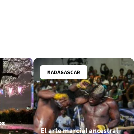
MADAGASCAR
os
El arte marcial ancestral