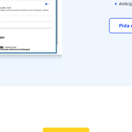
Antici
Pida 