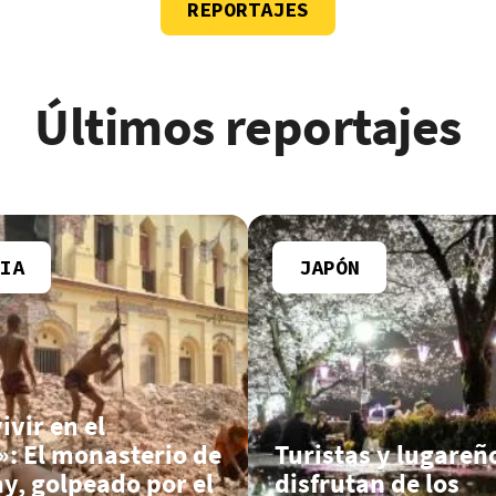
REPORTAJES
Últimos reportajes
IA
JAPÓN
vir en el
»: El monasterio de
Turistas y lugareñ
y, golpeado por el
disfrutan de los