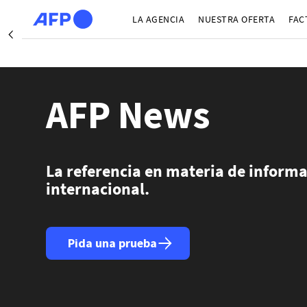
Pasar al contenido principal
LA AGENCIA
NUESTRA OFERTA
FAC
Précédent
San Fran
Nueva Y
Washingto
AFP News
Londr
Berlí
La referencia en materia de inform
internacional.
Pida una prueba