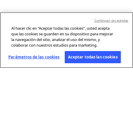
Continuar sin aceptar
Al hacer clic en “Aceptar todas las cookies”, usted acepta
que las cookies se guarden en su dispositivo para mejorar
la navegación del sitio, analizar el uso del mismo, y
colaborar con nuestros estudios para marketing.
Parámetros de las cookies
Aceptar todas las cookies
SOBRE AFP
Agencia mundial de información, Agence France-Presse (AFP) cubre y
verifica la actualidad con independencia y rigor en texto, foto, video y
gráficos, gracias a una red de periodistas presentes en 210 oficinas en
todo el mundo.