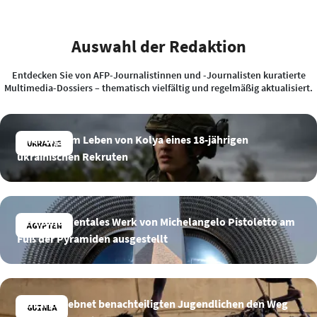
Auswahl der Redaktion
Entdecken Sie von AFP-Journalistinnen und -Journalisten kuratierte
Multimedia-Dossiers – thematisch vielfältig und regelmäßig aktualisiert.
Zwei Tage im Leben von Kolya eines 18-jährigen
UKRAINE
ukrainischen Rekruten
Ein monumentales Werk von Michelangelo Pistoletto am
ÄGYPTEN
Fuß der Pyramiden ausgestellt
Ein Zirkus ebnet benachteiligten Jugendlichen den Weg
GUINEA