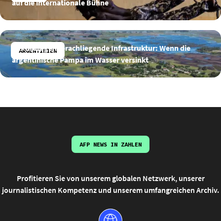
auf die internationale Bühne
Rekordregen, brachliegende Infrastruktur: Wenn die
ARGENTINIEN
argentinische Pampa im Wasser versinkt
AFP NEWS IN ZAHLEN
Profitieren Sie von unserem globalen Netzwerk, unserer
journalistischen Kompetenz und unserem umfangreichen Archiv.