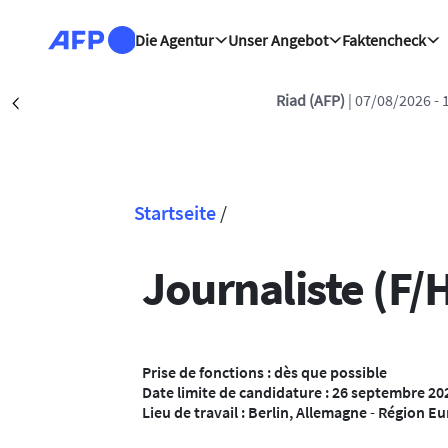
Direkt zum Inhalt
Die Agentur
Unser Angebot
Faktencheck
n: Türkischer Präsident Erdogan zu Dreiergipfel in Saudi-Arabien e
Précédent
Startseite
/
Pfadnavigation
Journaliste (F/
Prise de fonctions : dès que possible
Date limite de candidature : 26 septembre 20
Lieu de travail : Berlin, Allemagne
-
Région Eu