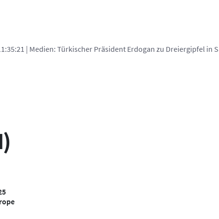
ingetroffen
H)
25
rope