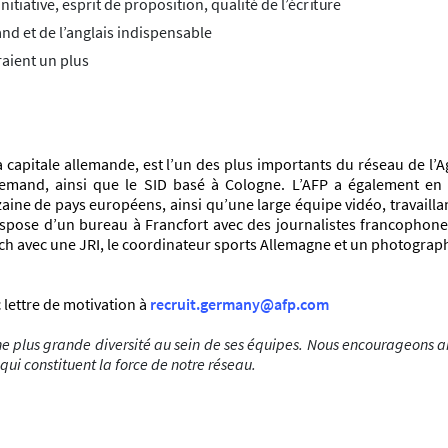
i
n
i
t
i
a
t
i
v
e,
e
s
p
r
i
t
de
p
r
opos
i
t
i
on,
q
ua
li
t
é
de
l’
éc
r
i
t
u
r
e
nd et de l’anglais indispensable
aient un plus
la capitale allemande, est l’un des plus importants du réseau de l
allemand, ainsi que le SID basé à Cologne. L’AFP a également e
ne de pays européens, ainsi qu’une large équipe vidéo, travaillant
dispose d’un bureau à Francfort avec des journalistes francopho
h avec une JRI, le coordinateur sports Allemagne et un photographe
 lettre de motivation à
recruit.germany@afp.com
e plus grande diversité au sein de ses équipes. Nous encourageons ai
 qui constituent la force de notre réseau.