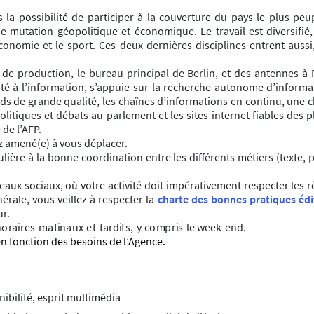
s la possibilité de participer à la couverture du pays le plus p
 mutation géopolitique et économique. Le travail est diversifié, 
économie et le sport. Ces deux dernières disciplines entrent aus
es de production, le bureau principal de Berlin, et des antennes à
ité à l’information, s’appuie sur la recherche autonome d’informa
s de grande qualité, les chaînes d’informations en continu, une c
olitiques et débats au parlement et les sites internet fiables des 
 de l’AFP.
ez amené(e) à vous déplacer.
ière à la bonne coordination entre les différents métiers (texte, p
seaux sociaux, où votre activité doit impérativement respecter les 
érale, vous veillez à respecter la
charte des bonnes pratiques édi
ur.
ho
r
a
i
r
e
s
ma
t
i
nau
x
e
t
t
a
rd
i
f
s,
y
c
o
m
p
r
i
s
le
w
ee
k
-
end
.
en fonction des besoins de l’Agence.
n
i
b
ili
t
é, esprit multimédia