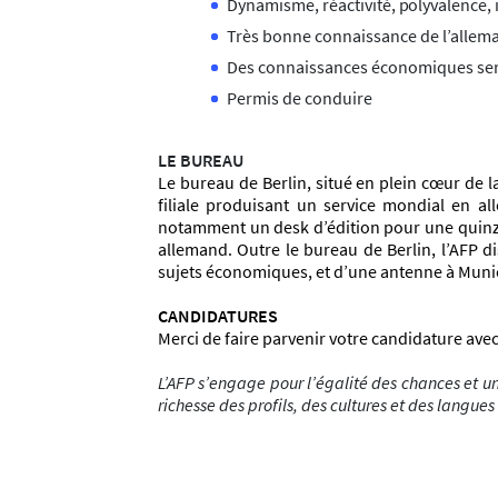
D
y
na
m
i
s
m
e,
r
éac
t
i
v
i
t
é,
p
o
l
y
v
a
l
ence,
Très bonne connaissance de l’allema
Des connaissances économiques ser
Permis de conduire
LE BUREAU
Le bureau de Berlin, situé en plein cœur de 
filiale produisant un service mondial en 
notamment un desk d’édition pour une quinzai
allemand. Outre le bureau de Berlin, l’AFP 
sujets économiques, et d’une antenne à Munic
CANDIDATURES
Merci de faire parvenir votre candidature avec
L’AFP s’engage pour l’égalité des chances et un
richesse des profils, des cultures et des langues