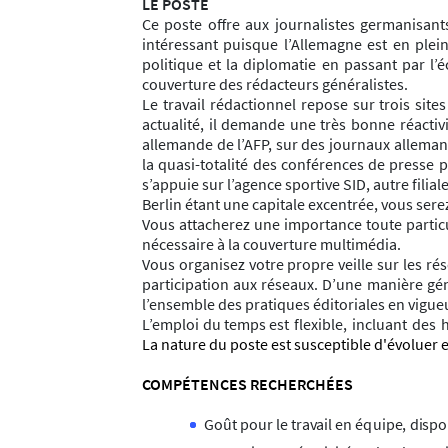
LE POSTE
Ce poste offre aux journalistes germanisant
intéressant puisque l’Allemagne est en pleine
politique et la diplomatie en passant par l’
couverture des rédacteurs généralistes.
Le travail rédactionnel repose sur trois sit
actualité, il demande une très bonne réactiv
allemande de l’AFP, sur des journaux allemand
la quasi-totalité des conférences de presse p
s’appuie sur l’agence sportive SID, autre filiale
Berlin étant une capitale excentrée, vous ser
Vous attacherez une importance toute particul
nécessaire à la couverture multimédia.
Vous organisez votre propre veille sur les ré
participation aux réseaux. D’une manière gén
l’ensemble des pratiques éditoriales en vigue
L’emploi du temps est
f
le
x
ibl
e
,
incl
u
a
n
t
d
e
s
La nature du poste est susceptible d'évoluer 
COMPÉTENCES RECHERCHÉES
G
o
û
t
p
ou
r
l
e
tr
a
v
a
i
l en é
q
u
i
p
e
,
d
i
spo