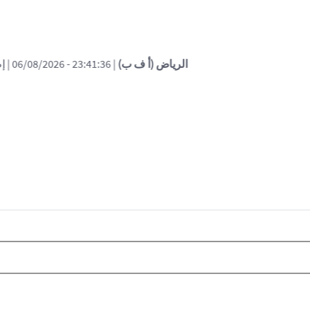
| 23:41:36 - 06/08
| إصابة 11 مدنيا في جنوب السعودية جراء هجوم للحوثيين (التحالف)