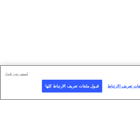
استمر دون قبول
فات تعريف الارتباط
قبول ملفات تعريف الارتباط كلها
وع
انضم إلينا
تابعونا
AFP Gm
لتقديم الطلب
للاتصال