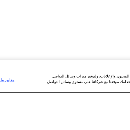
محتوى والإعلانات، ولتوفير ميزات وسائل التواصل
معايير مل
تخدامك موقعنا مع شركائنا على مستوى وسائل التواصل
روابط مفيدة
بيانات إعلامية
فر
الشروط العامة للاستخدام
بيانات صحافية
bH