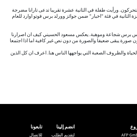
حركون. ورأيت طفلة في الثانية عشرة تقريبا تدعى تارانا مضرجة
زة الثانية في فئة "اخبار" ضمن جوائز وورلد برس فوتو اوارد للعام
فرانس برس شجاعة وموهبة. يعكس مسعود الحسيني كيف ان اصرارنا
ن صورة يبقى ضعيفا والصورة من دون نص غير كافية اما اذا اجتمعا
حياة والظروف الصعبة التي يواجهها الناس هنا. اعرف ان كل الذين
وع
انضم إلينا
تابعونا
AFP Gm
لتقديم الطلب
للاتصال