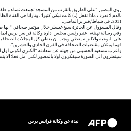
روى المصور "على الطريق بالقرب من المسجد تجمعت نساء واطفال في
بالدم لا تعرف ماذا تفعل (..) كانت تبكي كثيرا". وتارانا هي الفتاة 
2011
، في شباط/فبراير الماضي.
وقال المسؤول عن الجائزة سيغ غيسلر خلال مؤتمر صحافي "انها صور
وفي رسالة تهنئة، اعتبر رئيس مجلس ادارة وكالة فرانس برس ايما
على النوعية والالتزام يغطي ويجب ان يغطي كل المجالات الصحافية.
فهما يمثلان مقتضيات الصحافة في القرن الحادي والعشرين".
واعرب مسعود الحسيني من جهته عن سعادته "الكبرى لكوني اول افغان
سينظرون الى الصورة سيفكرون اولا بالمصور لكني آمل فعلا الا ينسوا
نبذة عن وكالة فرانس برس