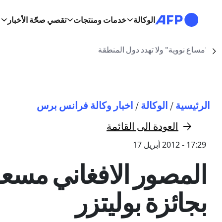
تجاوز إلى المحتوى الرئيسي
الوكالة
خدمات ومنتجات
تقصي صحّة الأخبار
مدريد (أ ف ب)
| 14:47:33 - 07/08/2026
Suivant
مسار التنقل
الرئيسية
/
الوكالة
/
اخبار وكالة فرانس برس
العودة الى القائمة
17:29 - 2012 أبريل 17
المصور الافغاني مسع
بجائزة بوليتزر