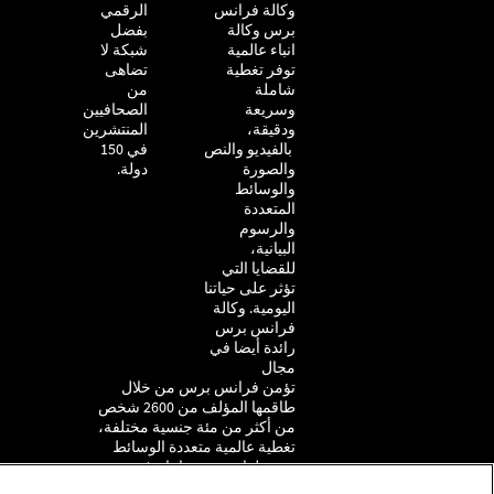
وكالة فرانس
التحقيق
الرقمي
برس وكالة
بفضل
انباء عالمية
شبكة لا
توفر تغطية
تضاهى
شاملة
من
وسريعة
الصحافيين
ودقيقة،
المنتشرين
بالفيديو والنص
في 150
والصورة
دولة.
والوسائط
المتعددة
والرسوم
البيانية،
للقضايا التي
تؤثر على حياتنا
اليومية. وكالة
فرانس برس
رائدة أيضا في
مجال
تؤمن فرانس برس من خلال
طاقمها المؤلف من 2600 شخص
من أكثر من مئة جنسية مختلفة،
تغطية عالمية متعددة الوسائط
بست لغات بنوعية انتاج فريدة،
تشمل الفيديو والنص والصور