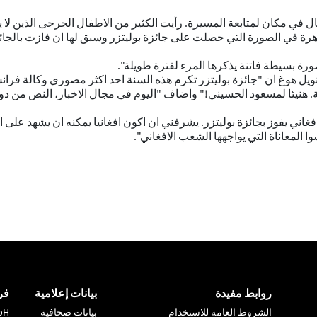
 مكان لمتابعة المسيرة. رأيت الكثير من الاطفال الجرحى الذين لا يت
الظاهرة في الصورة التي حصلت على جائزة بوليتزر وسبق لها ان فازت بالجائ
ة بسيطة فاتنة يذكرها المرء لفترة طويلة".
نويل هوغ ان "جائزة بوليتزر تكرم هذه السنة احد اكثر مصوري وكالة 
 هنيئا لمسعود الحسيني!" واضاف "اليوم في مجال الاخبار، النص من دو
ي يفوز بجائزة بوليتزر. يشرفني ان اكون افغانيا يمكنه ان يشهد على ال
 المعاناة التي يواجهها الشعب الافغاني".
روابط مفيدة
بيانات إعلامية
فر
الشروط العامة للاستخدام
بيانات صحافية
bH